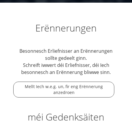
Erënnerungen
Besonnesch Erliefnisser an Erënnerungen
sollte gedeelt ginn.
Schreift iwwert déi Erliefnisser, déi Iech
besonnesch an Erënnerung bliwwe sinn.
Mellt Iech w.e.g. un, fir eng Erënnerung
anzedroen
méi Gedenksäiten