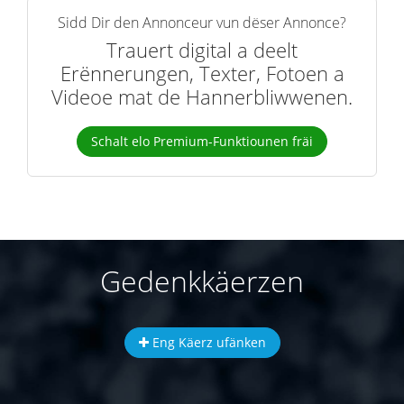
Sidd Dir den Annonceur vun dëser Annonce?
Trauert digital a deelt
Erënnerungen, Texter, Fotoen a
Videoe mat de Hannerbliwwenen.
Schalt elo Premium-Funktiounen fräi
Gedenkkäerzen
Eng Käerz ufänken