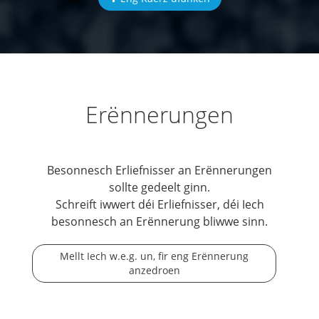
Erënnerungen
Besonnesch Erliefnisser an Erënnerungen
sollte gedeelt ginn.
Schreift iwwert déi Erliefnisser, déi Iech
besonnesch an Erënnerung bliwwe sinn.
Mellt Iech w.e.g. un, fir eng Erënnerung
anzedroen