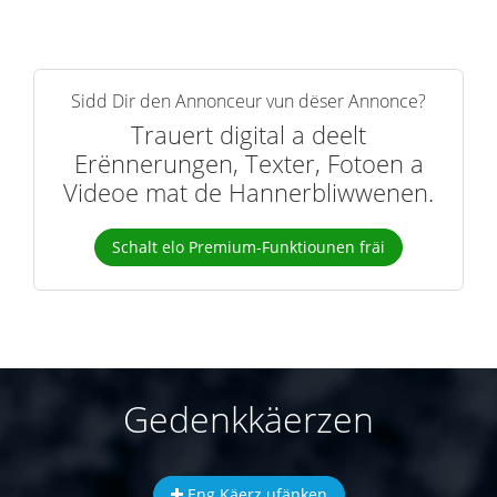
Sidd Dir den Annonceur vun dëser Annonce?
Trauert digital a deelt
Erënnerungen, Texter, Fotoen a
Videoe mat de Hannerbliwwenen.
Schalt elo Premium-Funktiounen fräi
Gedenkkäerzen
Eng Käerz ufänken