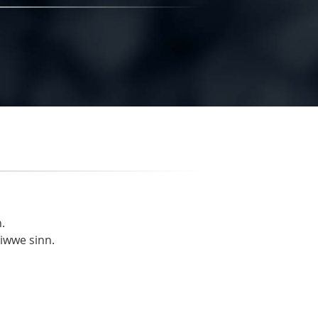
.
liwwe sinn.