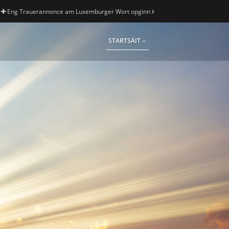
Eng Trauerannonce am Luxemburger Wort opginn
STARTSÄIT