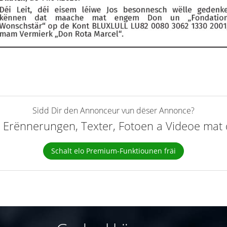
Sidd Dir den Annonceur vun dëser Annonce?
elt Erënnerungen, Texter, Fotoen a Videoe ma
Schalt elo Premium-Funktiounen fräi