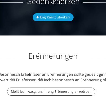
Gedenkkäerzen
Eng Käerz ufänken
Erënnerungen
Besonnesch Erliefnisser an Erënnerungen sollte gedeelt ginn
wwert déi Erliefnisser, déi Iech besonnesch an Erënnerung b
Mellt Iech w.e.g. un, fir eng Erënnerung anzedroen