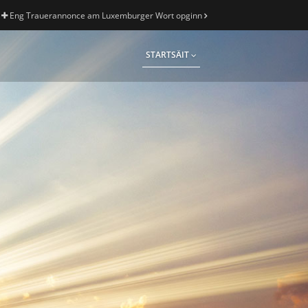
Eng Trauerannonce am Luxemburger Wort opginn
STARTSÄIT