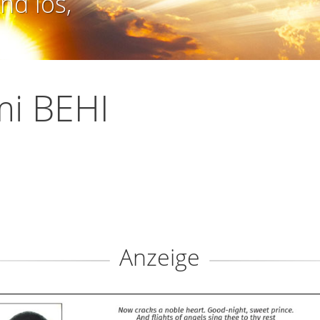
nd los,
mi BEHI
Anzeige