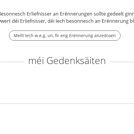
Besonnesch Erliefnisser an Erënnerungen sollte gedeelt ginn
wwert déi Erliefnisser, déi Iech besonnesch an Erënnerung b
Mellt Iech w.e.g. un, fir eng Erënnerung anzedroen
méi Gedenksäiten