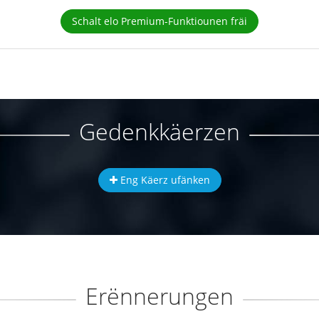
Schalt elo Premium-Funktiounen fräi
Gedenkkäerzen
Eng Käerz ufänken
Erënnerungen