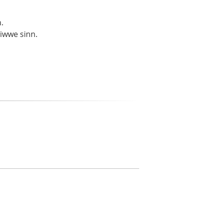
.
liwwe sinn.