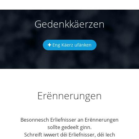
Gedenkkäerzen
Eng Käerz ufänken
Erënnerungen
Besonnesch Erliefnisser an Erënnerungen
sollte gedeelt ginn.
Schreift iwwert déi Erliefnisser, déi Iech