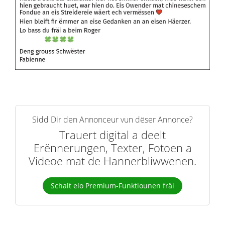
Sidd Dir den Annonceur vun dëser Annonce?
Trauert digital a deelt
Erënnerungen, Texter, Fotoen a
Videoe mat de Hannerbliwwenen.
Schalt elo Premium-Funktiounen fräi