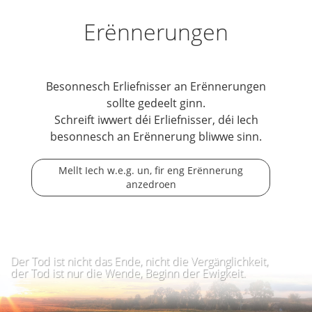
Erënnerungen
Besonnesch Erliefnisser an Erënnerungen
sollte gedeelt ginn.
Schreift iwwert déi Erliefnisser, déi Iech
besonnesch an Erënnerung bliwwe sinn.
Mellt Iech w.e.g. un, fir eng Erënnerung
anzedroen
Der Tod ist nicht das Ende, nicht die Vergänglichkeit,
der Tod ist nur die Wende, Beginn der Ewigkeit.