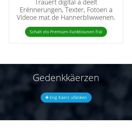
Trauert digital a deelt
Erënnerungen, Texter, Fotoen a
Videoe mat de Hannerbliwwenen.
Schalt elo Premium-Funktiounen fräi
Gedenkkäerzen
Eng Käerz ufänken