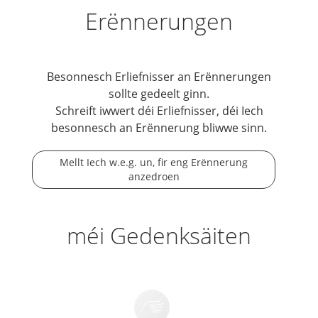
Erënnerungen
Besonnesch Erliefnisser an Erënnerungen
sollte gedeelt ginn.
Schreift iwwert déi Erliefnisser, déi Iech
besonnesch an Erënnerung bliwwe sinn.
Mellt Iech w.e.g. un, fir eng Erënnerung
anzedroen
méi Gedenksäiten