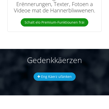
Erënnerungen, Texter, Fotoen a
Videoe mat de Hannerbliwwenen.
Schalt elo Premium-Funktiounen fräi
Gedenkkäerzen
Eng Käerz ufänken