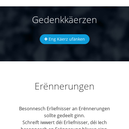
Gedenkkäerzen
Eng Käerz ufänken
Erënnerungen
Besonnesch Erliefnisser an Erënnerungen
sollte gedeelt ginn.
Schreift iwwert déi Erliefnisser, déi Iech