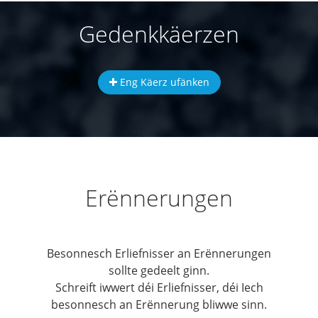
Gedenkkäerzen
Eng Käerz ufänken
Erënnerungen
Besonnesch Erliefnisser an Erënnerungen
sollte gedeelt ginn.
Schreift iwwert déi Erliefnisser, déi Iech
besonnesch an Erënnerung bliwwe sinn.