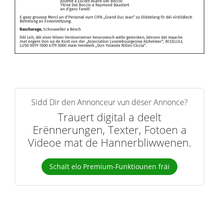
Sidd Dir den Annonceur vun dëser Annonce?
Trauert digital a deelt
Erënnerungen, Texter, Fotoen a
Videoe mat de Hannerbliwwenen.
Schalt elo Premium-Funktiounen fräi