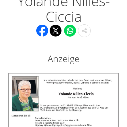
Yolande Nilles-
Ciccia
Anzeige