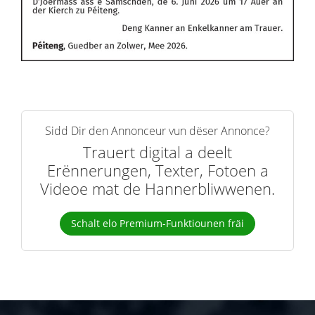
Sidd Dir den Annonceur vun dëser Annonce?
Trauert digital a deelt
Erënnerungen, Texter, Fotoen a
Videoe mat de Hannerbliwwenen.
Schalt elo Premium-Funktiounen fräi