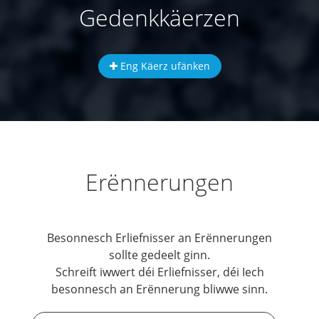
Gedenkkäerzen
Eng Käerz ufänken
Erënnerungen
Besonnesch Erliefnisser an Erënnerungen
sollte gedeelt ginn.
Schreift iwwert déi Erliefnisser, déi Iech
besonnesch an Erënnerung bliwwe sinn.