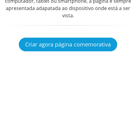
computador, tablet ou smartphone, a página é sempre
apresentada adapatada ao dispositivo onde está a ser
vista.
Criar agora página comemorativa
Ajuda & FAQ
Termos de Uso
N
Accessibility-Modus aktivieren
Rescindir o contrato
o