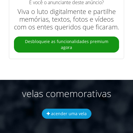
É você o anunciante deste anúncio?
Viva o luto digitalmente e partilhe
memórias, textos, fotos e vídeos
com os entes queridos que ficaram.
Desbloqueie as funcionalidades premium
agora
velas comemorativas
acender uma vela