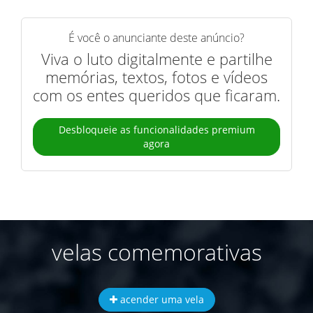
É você o anunciante deste anúncio?
Viva o luto digitalmente e partilhe
memórias, textos, fotos e vídeos
com os entes queridos que ficaram.
Desbloqueie as funcionalidades premium
agora
velas comemorativas
acender uma vela