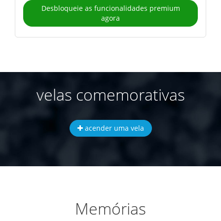
Desbloqueie as funcionalidades premium
agora
velas comemorativas
acender uma vela
Memórias