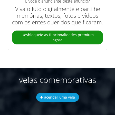
É você o anunciante deste anúncio?
Viva o luto digitalmente e partilhe
memórias, textos, fotos e vídeos
com os entes queridos que ficaram.
Desbloqueie as funcionalidades premium
agora
velas comemorativas
acender uma vela