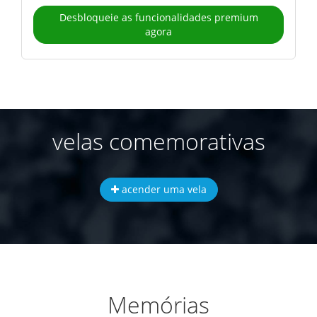
Desbloqueie as funcionalidades premium
agora
velas comemorativas
acender uma vela
Memórias