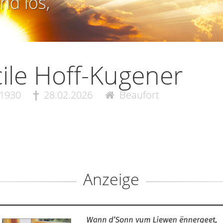
nd los,
ile Hoff-Kugener
.1930
28.02.2026
Beaufort
Anzeige