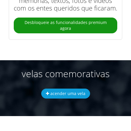
memórias, textos, fotos e vídeos
com os entes queridos que ficaram.
Desbloqueie as funcionalidades premium
agora
velas comemorativas
acender uma vela