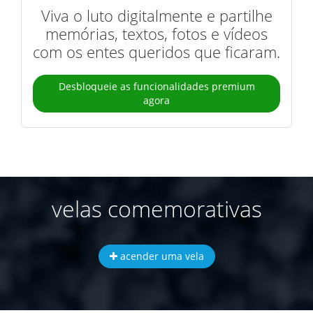
Viva o luto digitalmente e partilhe
memórias, textos, fotos e vídeos
com os entes queridos que ficaram.
Desbloqueie as funcionalidades premium
agora
velas comemorativas
acender uma vela