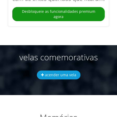
Desbloqueie as funcionalidades premium
agora
velas comemorativas
acender uma vela