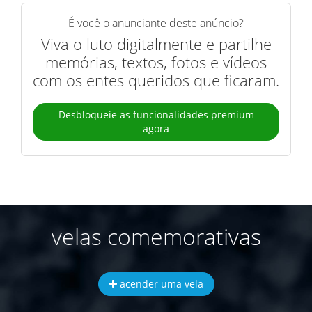
É você o anunciante deste anúncio?
Viva o luto digitalmente e partilhe
memórias, textos, fotos e vídeos
com os entes queridos que ficaram.
Desbloqueie as funcionalidades premium
agora
velas comemorativas
acender uma vela