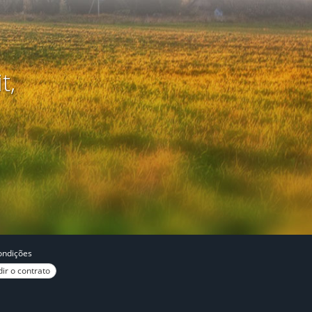
t,
ondições
ir o contrato