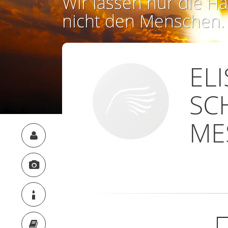
Wir lassen nur die Ha
nicht den Menschen.
EL
SC
ME