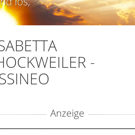
nd los,
ISABETTA
HOCKWEILER -
SSINEO
Anzeige