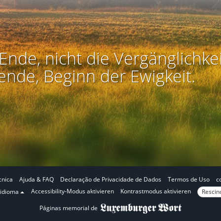
Ende, nicht die Vergänglichkei
ende, Beginn der Ewigkeit.
cnica
Ajuda & FAQ
Declaração de Privacidade de Dados
Termos de Uso
c
N
N
Accessibility-Modus aktivieren
Kontrastmodus aktivieren
Rescind
 idioma
o
o
Páginas memorial de
m
m