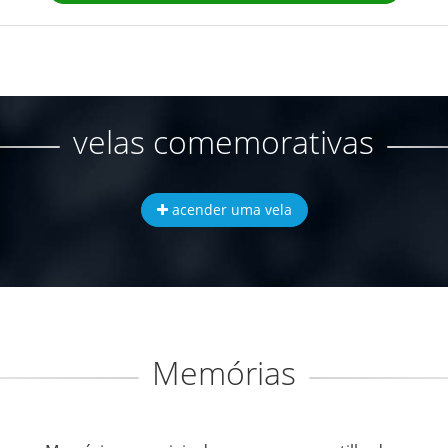
velas comemorativas
acender uma vela
Memórias