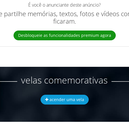
É você o anunciante deste anúncio?
 e partilhe memórias, textos, fotos e vídeos 
ficaram.
Desbloqueie as funcionalidades premium agora
velas comemorativas
acender uma vela