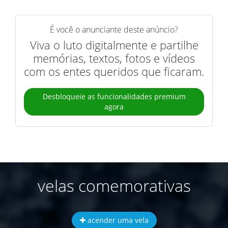
É você o anunciante deste anúncio?
Viva o luto digitalmente e partilhe
memórias, textos, fotos e vídeos
com os entes queridos que ficaram.
Desbloqueie as funcionalidades premium
agora
velas comemorativas
acender uma vela