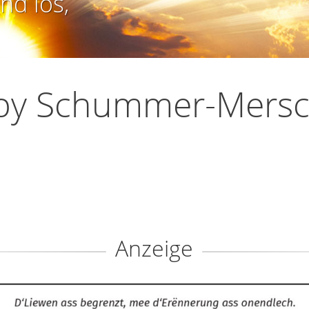
nd los,
by Schummer-Mers
Anzeige