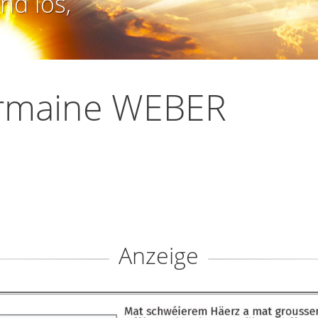
nd los,
rmaine WEBER
Anzeige