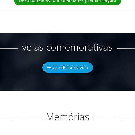
Desbloqueie as funcionalidades premium agora
velas comemorativas
acender uma vela
Memórias