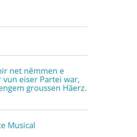
 mir net nëmmen e
un eiser Partei war,
 engem groussen Häerz.
te Musical