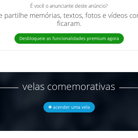
É você o anunciante deste anúncio?
 e partilhe memórias, textos, fotos e vídeos 
ficaram.
Desbloqueie as funcionalidades premium agora
velas comemorativas
acender uma vela