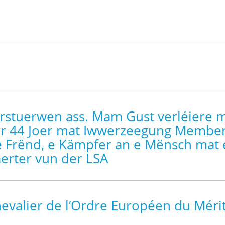
verstuerwen ass. Mam Gust verléiere
r 44 Joer mat Iwwerzeegung Member v
e Frënd, e Kämpfer an e Mënsch mat
äerter vun der LSA
hevalier de l‘Ordre Européen du Méri