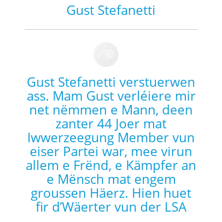
Gust Stefanetti
Gust Stefanetti verstuerwen
ass. Mam Gust verléiere mir
net nëmmen e Mann, deen
zanter 44 Joer mat
Iwwerzeegung Member vun
eiser Partei war, mee virun
allem e Frënd, e Kämpfer an
e Mënsch mat engem
groussen Häerz. Hien huet
fir d’Wäerter vun der LSA