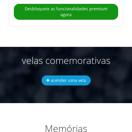
Desbloqueie as funcionalidades premium
agora
velas comemorativas
acender uma vela
Memórias