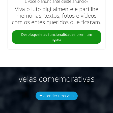
É você o anunciante deste anúncio?
Viva o luto digitalmente e partilhe
memórias, textos, fotos e vídeos
com os entes queridos que ficaram.
Desbloqueie as funcionalidades premium
agora
velas comemorativas
acender uma vela