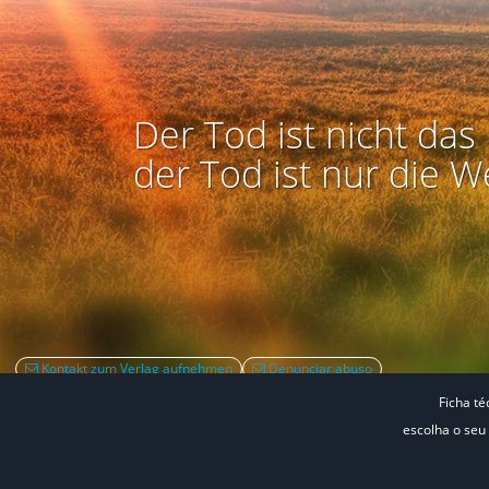
Der Tod ist nicht das 
der Tod ist nur die W
Kontakt zum Verlag aufnehmen
Denunciar abuso
Ficha té
escolha o seu