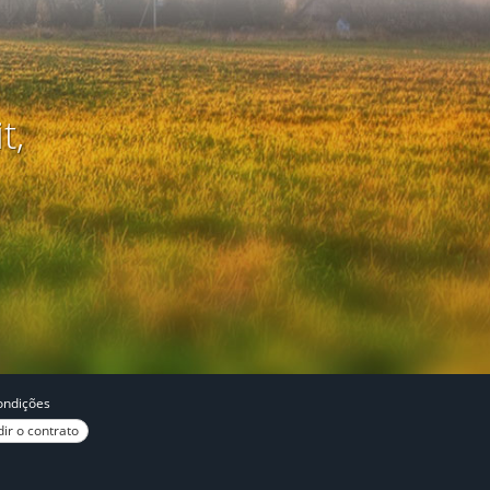
t,
ondições
ir o contrato