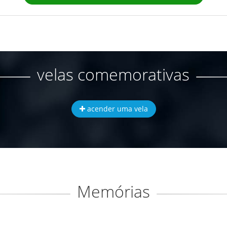
velas comemorativas
acender uma vela
Memórias