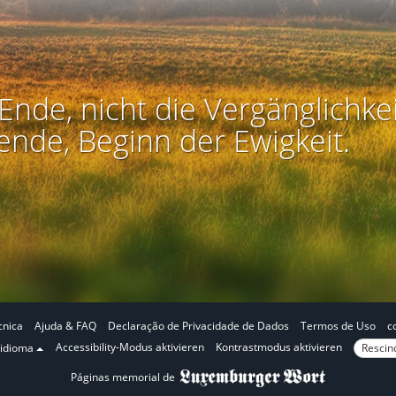
Ende, nicht die Vergänglichkei
ende, Beginn der Ewigkeit.
cnica
Ajuda & FAQ
Declaração de Privacidade de Dados
Termos de Uso
c
N
N
Accessibility-Modus aktivieren
Kontrastmodus aktivieren
Rescind
 idioma
o
o
Páginas memorial de
m
m