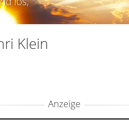
nd los,
ri Klein
Anzeige