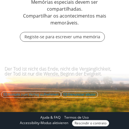
Memórias especiais devem ser
compartilhadas.
Compartilhar os acontecimentos mais
memoráveis.
Registe-se para escrever uma memória
Der Tod ist nicht das Ende, nicht die Vergänglichkeit,
der Tod ist nur die Wende, Beginn der Ewigkeit.
Kontakt zum Verlag aufnehmen
Denunciar abuso
Ajuda & FAQ
Termos de Uso
N
Accessibility-Modus aktivieren
Rescindir o contrato
o