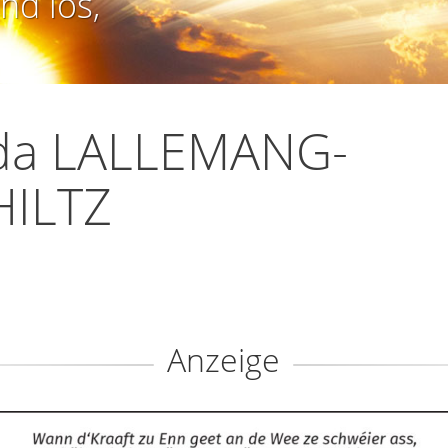
nd los,
lda LALLEMANG-
HILTZ
Anzeige