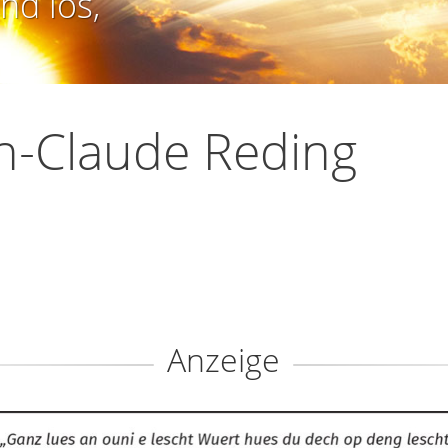
nd los,
n-Claude Reding
Anzeige