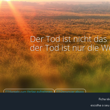
Der Tod ist nicht das 
der Tod ist nur die W
Kontakt zum Verlag aufnehmen
Denunciar abuso
Ficha té
escolha o seu