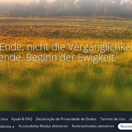
Ende, nicht die Vergänglichkei
ende, Beginn der Ewigkeit.
cnica
Ajuda & FAQ
Declaração de Privacidade de Dados
Termos de Uso
c
N
N
Accessibility-Modus aktivieren
Kontrastmodus aktivieren
Rescind
 idioma