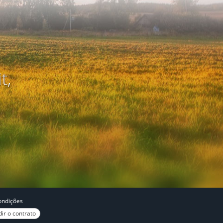
t,
ondições
ir o contrato