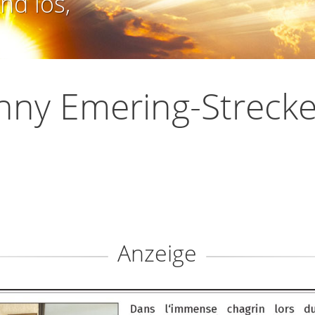
nd los,
nny Emering-Strecke
Anzeige