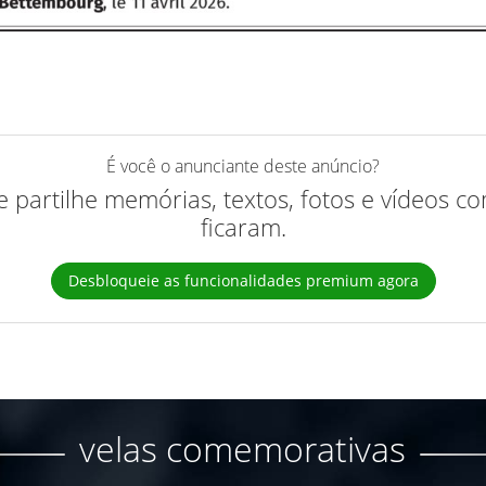
É você o anunciante deste anúncio?
 e partilhe memórias, textos, fotos e vídeos 
ficaram.
Desbloqueie as funcionalidades premium agora
velas comemorativas