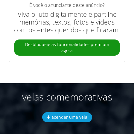
É você o anunciante deste anúncio?
Viva o luto digitalmente e partilhe
memórias, textos, fotos e vídeos
com os entes queridos que ficaram.
Desbloqueie as funcionalidades premium
agora
velas comemorativas
acender uma vela