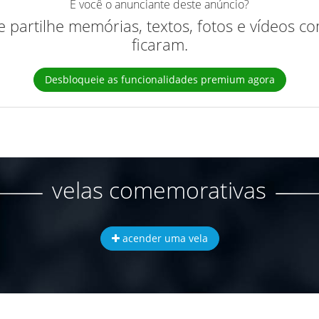
É você o anunciante deste anúncio?
 e partilhe memórias, textos, fotos e vídeos 
ficaram.
Desbloqueie as funcionalidades premium agora
velas comemorativas
acender uma vela