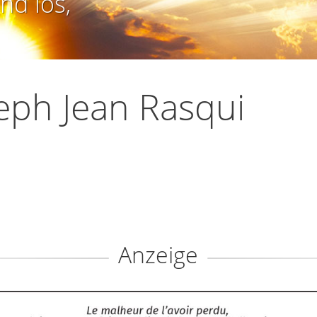
nd los,
eph Jean Rasqui
Anzeige