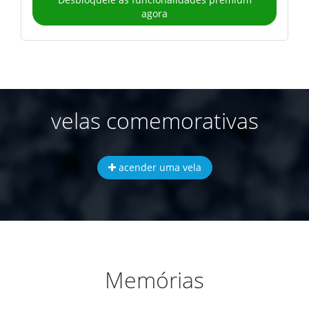
agora
velas comemorativas
acender uma vela
Memórias