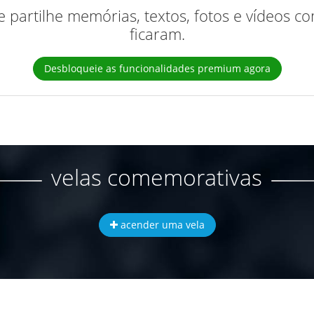
 e partilhe memórias, textos, fotos e vídeos 
ficaram.
Desbloqueie as funcionalidades premium agora
velas comemorativas
acender uma vela