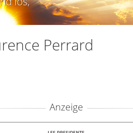
nd los,
rence Perrard
Anzeige