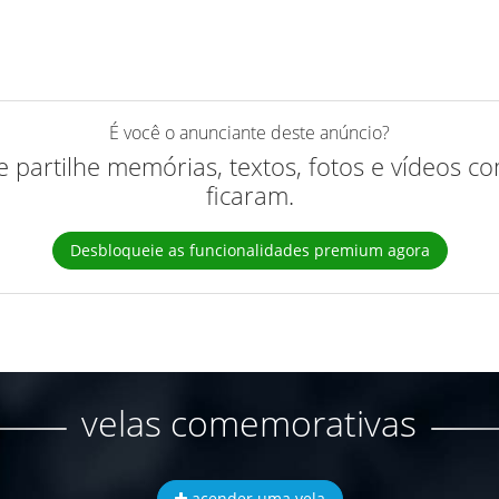
É você o anunciante deste anúncio?
 e partilhe memórias, textos, fotos e vídeos 
ficaram.
Desbloqueie as funcionalidades premium agora
velas comemorativas
acender uma vela