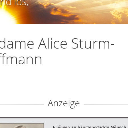
nd los,
ame Alice Sturm-
ffmann
Anzeige