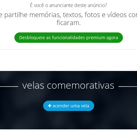
É você o anunciante deste anúncio?
 e partilhe memórias, textos, fotos e vídeos 
ficaram.
Desbloqueie as funcionalidades premium agora
velas comemorativas
acender uma vela