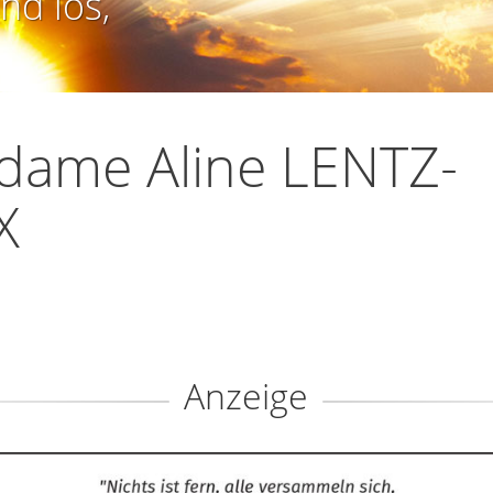
nd los,
dame Aline LENTZ-
X
Anzeige