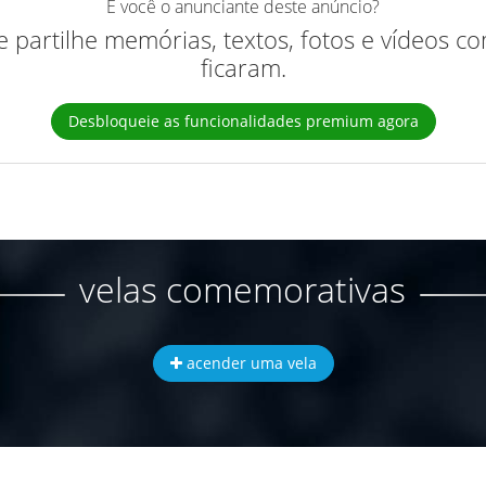
É você o anunciante deste anúncio?
 e partilhe memórias, textos, fotos e vídeos 
ficaram.
Desbloqueie as funcionalidades premium agora
velas comemorativas
acender uma vela