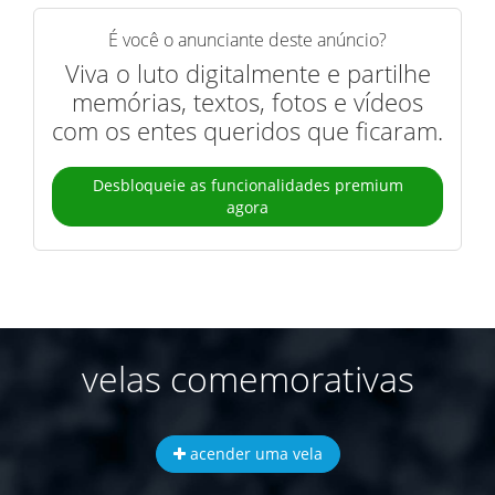
É você o anunciante deste anúncio?
Viva o luto digitalmente e partilhe
memórias, textos, fotos e vídeos
com os entes queridos que ficaram.
Desbloqueie as funcionalidades premium
agora
velas comemorativas
acender uma vela