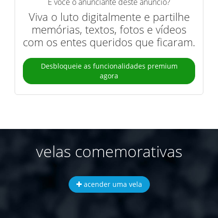
É você o anunciante deste anúncio?
Viva o luto digitalmente e partilhe
memórias, textos, fotos e vídeos
com os entes queridos que ficaram.
Desbloqueie as funcionalidades premium
agora
velas comemorativas
acender uma vela