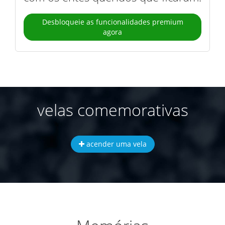
Desbloqueie as funcionalidades premium
agora
velas comemorativas
acender uma vela