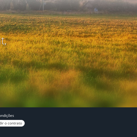
t,
ondições
ir o contrato