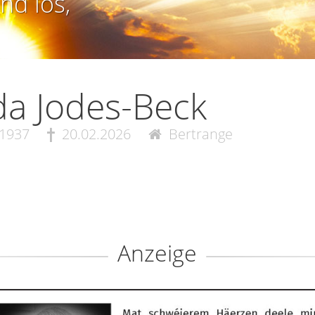
nd los,
da Jodes-Beck
.1937
20.02.2026
Bertrange
Anzeige