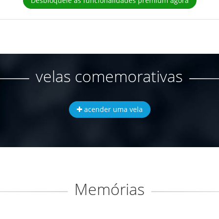
Desbloqueie as funcionalidades premium agora
velas comemorativas
acender uma vela
Memórias