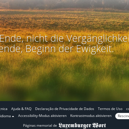
Ende, nicht die Vergänglichkei
ende, Beginn der Ewigkeit.
cnica
Ajuda & FAQ
Declaração de Privacidade de Dados
Termos de Uso
c
N
N
Accessibility-Modus aktivieren
Kontrastmodus aktivieren
Rescind
 idioma
o
o
Páginas memorial de