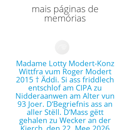
mais páginas de
memórias
Madame Lotty Modert-Konz
Wittfra vum Roger Modert
2015 † Äddi. Si ass friddlech
entschlof am CIPA zu
Nidderaanwen am Alter vun
93 Joer. D‘Begriefnis ass an
aller Stëll. D‘Mass gëtt
gehalen zu Wecker an der
Kierch, den 22. Mee 2026