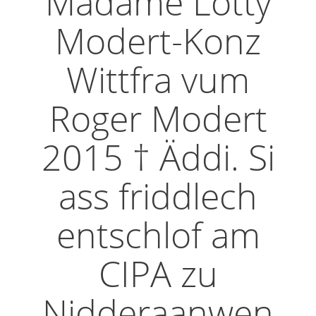
Madame Lotty
Modert-Konz
Wittfra vum
Roger Modert
2015 † Äddi. Si
ass friddlech
entschlof am
CIPA zu
Nidderaanwen