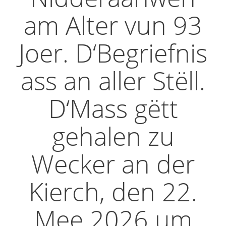
am Alter vun 93
Joer. D‘Begriefnis
ass an aller Stëll.
D‘Mass gëtt
gehalen zu
Wecker an der
Kierch, den 22.
Mee 2026 um