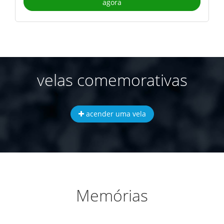
agora
velas comemorativas
acender uma vela
Memórias